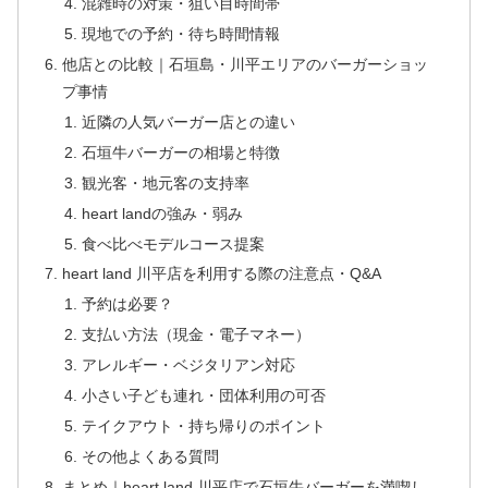
混雑時の対策・狙い目時間帯
現地での予約・待ち時間情報
他店との比較｜石垣島・川平エリアのバーガーショッ
プ事情
近隣の人気バーガー店との違い
石垣牛バーガーの相場と特徴
観光客・地元客の支持率
heart landの強み・弱み
食べ比べモデルコース提案
heart land 川平店を利用する際の注意点・Q&A
予約は必要？
支払い方法（現金・電子マネー）
アレルギー・ベジタリアン対応
小さい子ども連れ・団体利用の可否
テイクアウト・持ち帰りのポイント
その他よくある質問
まとめ｜heart land 川平店で石垣牛バーガーを満喫し