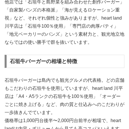
他店では「石垣牛と島野菜を組み合わせた創作バーガー」
「自家製バンズの本格派」「海が見えるロケーション重
視」など、それぞれ個性と強みがありますが、heart land
川平店は「石垣牛100％使用」「専門店の肉厚パティ」
「地元ベーカリーのバンズ」という素材力と、観光地立地
ならではの使い勝手で群を抜いています。
石垣牛バーガーの相場と特徴
石垣牛バーガーは島内でも観光グルメの代表格。どの店舗
もこだわりの石垣牛を使用していますが、heart land 川平
店は「A4・A5ランクの石垣牛を100％使用」「オーダー
ごとに焼き上げる」など、肉の質と仕込みへのこだわりが
一歩抜きんでています。
価格帯は1,000円台後半〜2,000円台前半が相場で、heart
landは内容・ボリュームから見ても高コスパといえます。